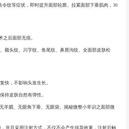
法令纹等症状，即时提升面部轮廓、拉紧面部下垂肌肉，30
手术之后面部无痕。
垂、额头纹、川字纹、鱼尾纹、鼻唇沟纹、全面部皮肤松
恢复快，不影响头发生长。
久保持皮肤自然有弹性。
、无羊腮、无眼角下垂、无眼袋。揭秘微整小常识之面部微
胞，并且采用注射方式，不仅不会产生排异效果，注射后触