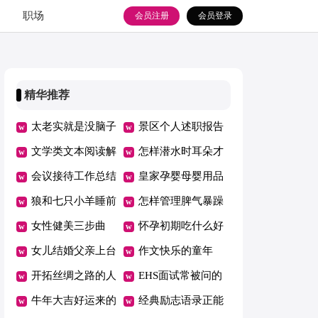
职场
会员注册
会员登录
精华推荐
太老实就是没脑子
景区个人述职报告
文学类文本阅读解
怎样潜水时耳朵才
题分析
会议接待工作总结
不会痛
皇家孕婴母婴用品
狼和七只小羊睡前
怎么加盟
怎样管理脾气暴躁
故事
女性健美三步曲
的下属
怀孕初期吃什么好
女儿结婚父亲上台
作文快乐的童年
讲话大全
开拓丝绸之路的人
EHS面试常被问的
是谁
牛年大吉好运来的
问题
经典励志语录正能