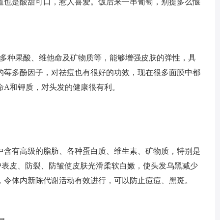
道也是酸甜可口，惹人喜爱。饭后来一串葡萄，别提多么惬
含有多种果酸、维他命及矿物质等，能够增强皮肤的弹性，具
的莓多酚因子，对祛痘也有很好的功效，现在很多面膜中都
命A和钾质，对头发的健康很有利。
中含有高级的脂肪、各种蛋白质、维生素、矿物质，特别是
护表皮、防裂、防皱使皮肤光滑柔软白嫩，使头发乌黑减少
，令体内新陈代谢活动有效进行，可以防止痘痘、黑斑。