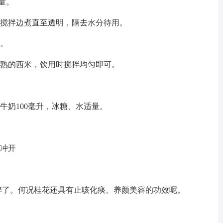
量。
边搅拌边煮直至透明，隔去水分待用。
泡。
煮熟的西米，饮用时搅拌均匀即可。
牛奶100毫升，冰糖、水适量。
水冲开
醉了。何况桂花还具有止咳化痰、养颜美容的功效呢。