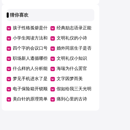
祝福说说
量
猜你喜欢
孩子性格孤僻是什
经典励志语录正能
么原因造成的
小学生阅读方法和
量
文明礼仪的小诗
技巧有哪些
四个字的会议口号
婚外同居生子是否
职场新人遵循哪些
是重婚罪
文明礼仪小知识
法则
什么样的人分析能
海瑞为什么罢官
力强
梦见手机进水了是
文字因梦而美
什么意思
电子保险箱开锁顺
假如给我三天光明
序
美白针的原理简单
心得体会300字
痛到心里的古诗
介绍