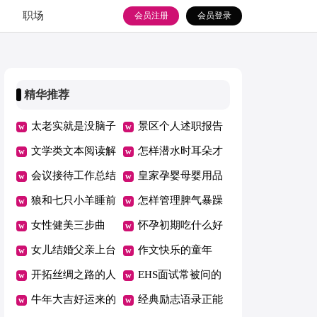
职场
会员注册
会员登录
精华推荐
太老实就是没脑子
景区个人述职报告
文学类文本阅读解
怎样潜水时耳朵才
题分析
会议接待工作总结
不会痛
皇家孕婴母婴用品
狼和七只小羊睡前
怎么加盟
怎样管理脾气暴躁
故事
女性健美三步曲
的下属
怀孕初期吃什么好
女儿结婚父亲上台
作文快乐的童年
讲话大全
开拓丝绸之路的人
EHS面试常被问的
是谁
牛年大吉好运来的
问题
经典励志语录正能