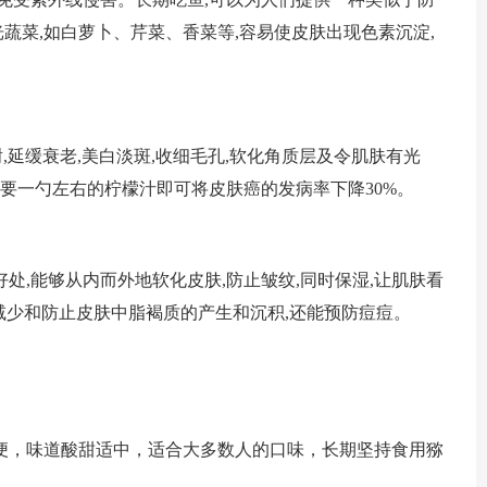
光蔬菜,如白萝卜、芹菜、香菜等,容易使皮肤出现色素沉淀,
,延缓衰老,美白淡斑,收细毛孔,软化角质层及令肌肤有光
只要一勺左右的柠檬汁即可将皮肤癌的发病率下降30%。
处,能够从内而外地软化皮肤,防止皱纹,同时保湿,让肌肤看
减少和防止皮肤中脂褐质的产生和沉积,还能预防痘痘。
便，味道酸甜适中，适合大多数人的口味，长期坚持食用猕