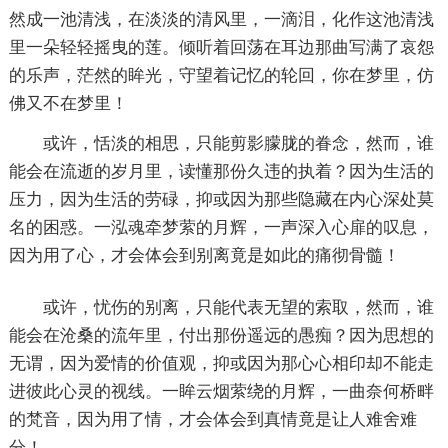
然成一池清浅，在淡淡的清风里，一滴泪，化作这池清浅
里一朵轻轻摇曳的莲。倾听着回荡在耳边那曲写满了哀怨
的乐声，茫然的眸光，守望着记忆的轮回，你在梦里，仿
佛又不在梦里！
或许，恬淡的相思，只能剪影朦胧的眷念，然而，谁
能会在流逝的岁月里，读懂那份久违的执着？因为生活的
压力，因为生活的劳碌，抑或因为那些隐藏在内心深处莫
名的困惑。一泓魂牵梦萦的月辉，一声深入心扉的叹息，
因为用了心，才会体会到别离竟是如此的痛彻骨髓！
或许，忧伤的别离，只能代表无望的索取，然而，谁
能会在沧桑的流年里，付出那份遥远的愚痴？因为思想的
无谓，因为爱情的价值观，抑或因为那心心相印却不能走
进彼此心灵的视线。一眸云烟萦绕的月辉，一曲奈何桥畔
的梵音，因为用了情，才会体会到真情竟是让人难舍难
分！