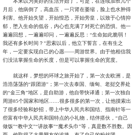
本来以为美好的生活开始了，可是，在连续加班几个
月后，他病倒了，高血压，一只肾在萎缩，脸上也水肿得
利害。他开始失望，开始惶恐，开始旁皇，以致于心情抑
郁，堕入生命的低谷，内心也充满了对死亡的恐惧。他一
遍遍回想，一遍遍叩问，一遍遍反思：“生命如此脆弱！
我还有多长时间？”思索以后，他立下誓言，在有生之
年，一定要实现自己的心愿——周游世界。由于他相信我
们没法掌握生命的长度，但是可以掌握生命的宽度。
就这样，梦想的环球之旅开始了，第一次去欧洲，是
浩浩荡荡的“跟团游”；第一次去泰国、缅甸、老挝交界处
的“金三角”地区，是自助游，他自带快译通；第一次独自
周游85个国家和地区……很多很多的第一次，让他摸索出
了很多经验和妙招，带上中华人民共和国结、指南针等一
些富有中华人民共和国特点的小礼物，结伴搭伙，“自己
做饭”“教中文”“讲故事”“魔术头巾”等，真是数不胜数。因
而，他取得了大量网友的追捧，有了自己的粉丝团