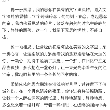
携一份夙愿，我的思念在飘香的文字里流转。遁入文
字深处的'爱情，字字铸满碎念，句句刻下眷恋。卷起思念
的帘，我仿佛看见梦的碎片，散落在匆匆的时光中静静的
飞，静静的飘落。这一年，我留下无尽的惘然，不能自
拔。
盈一袖相思，让曾经的初遇绽放在美丽的文字里，采
一瓣心香，让这柔软的月辉蘸着我的孤寂送给远在天涯的
你。一颗心，期待中溢满了疲惫，一个梦，在回忆中注定
品尝孤独，多么想点一盏心灯，让一束光亮牵着午夜的红
油伞，撑起雨巷里的一条长长的回家的路。
柔情依依的思念搁浅在清浅的岁月里，过往留下了倾
城的伤，在一个月色清冷的夜里，你转过身将笑靥隐藏，
让我一个人醉在深深的惆怅里，静静地凝望，静静地想。
多么想乘着一缕月辉，带着一眸相思，在缠绵的烟雨中再