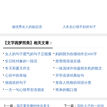
做优秀女人的励志语
入冬后心情不好的句子
【文字因梦而美】相关文章：
女人的句子霸气的句子正能量
妈妈我为你感动作文600字
生日给对象的一段话
慈母情深读后感
冬天和夏天作文
一抹浅绿许你盎然生机的散文
心目中的幸福
开学语录经典短句
很搞笑的句子
形容人性格的词语分类
一天一句心情早安语朋友
简单的顺口溜
上一篇：
我不要贫瘠的快乐美文
下一篇：
写给儿子的一封信