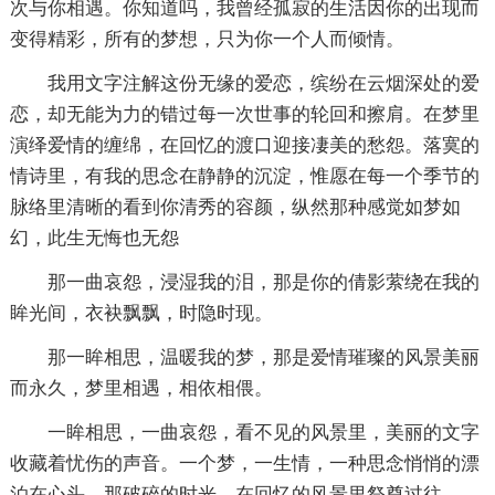
次与你相遇。你知道吗，我曾经孤寂的生活因你的出现而
变得精彩，所有的梦想，只为你一个人而倾情。
我用文字注解这份无缘的爱恋，缤纷在云烟深处的爱
恋，却无能为力的错过每一次世事的轮回和擦肩。在梦里
演绎爱情的缠绵，在回忆的渡口迎接凄美的愁怨。落寞的
情诗里，有我的思念在静静的沉淀，惟愿在每一个季节的
脉络里清晰的看到你清秀的容颜，纵然那种感觉如梦如
幻，此生无悔也无怨
那一曲哀怨，浸湿我的泪，那是你的倩影萦绕在我的
眸光间，衣袂飘飘，时隐时现。
那一眸相思，温暖我的梦，那是爱情璀璨的风景美丽
而永久，梦里相遇，相依相偎。
一眸相思，一曲哀怨，看不见的风景里，美丽的文字
收藏着忧伤的声音。一个梦，一生情，一种思念悄悄的漂
泊在心头，那破碎的时光，在回忆的风景里祭奠过往。