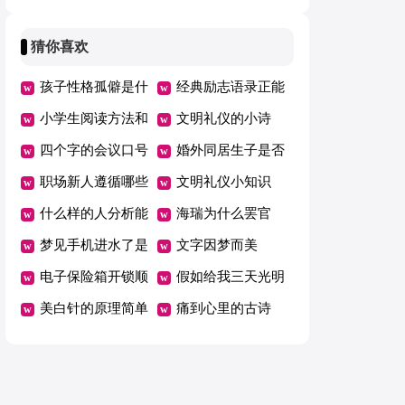
祝福说说
量
猜你喜欢
孩子性格孤僻是什
经典励志语录正能
么原因造成的
小学生阅读方法和
量
文明礼仪的小诗
技巧有哪些
四个字的会议口号
婚外同居生子是否
职场新人遵循哪些
是重婚罪
文明礼仪小知识
法则
什么样的人分析能
海瑞为什么罢官
力强
梦见手机进水了是
文字因梦而美
什么意思
电子保险箱开锁顺
假如给我三天光明
序
美白针的原理简单
心得体会300字
痛到心里的古诗
介绍