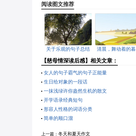
阅读图文推荐
关于乐观的句子总结
清晨，舞动着的暮
散文
【慈母情深读后感】相关文章：
女人的句子霸气的句子正能量
生日给对象的一段话
一抹浅绿许你盎然生机的散文
开学语录经典短句
形容人性格的词语分类
简单的顺口溜
冬天和夏天作文
上一篇：