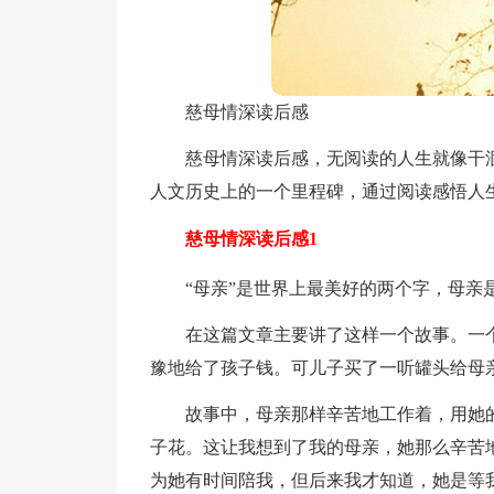
慈母情深读后感
慈母情深读后感，无阅读的人生就像干
人文历史上的一个里程碑，通过阅读感悟人
慈母情深读后感1
“母亲”是世界上最美好的两个字，母亲
在这篇文章主要讲了这样一个故事。一
豫地给了孩子钱。可儿子买了一听罐头给母
故事中，母亲那样辛苦地工作着，用她
子花。这让我想到了我的母亲，她那么辛苦
为她有时间陪我，但后来我才知道，她是等