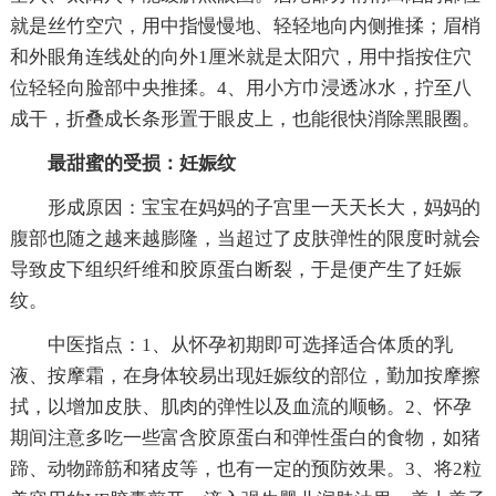
就是丝竹空穴，用中指慢慢地、轻轻地向内侧推揉；眉梢
和外眼角连线处的向外1厘米就是太阳穴，用中指按住穴
位轻轻向脸部中央推揉。4、用小方巾浸透冰水，拧至八
成干，折叠成长条形置于眼皮上，也能很快消除黑眼圈。
最甜蜜的受损：妊娠纹
形成原因：宝宝在妈妈的子宫里一天天长大，妈妈的
腹部也随之越来越膨隆，当超过了皮肤弹性的限度时就会
导致皮下组织纤维和胶原蛋白断裂，于是便产生了妊娠
纹。
中医指点：1、从怀孕初期即可选择适合体质的乳
液、按摩霜，在身体较易出现妊娠纹的部位，勤加按摩擦
拭，以增加皮肤、肌肉的弹性以及血流的顺畅。2、怀孕
期间注意多吃一些富含胶原蛋白和弹性蛋白的食物，如猪
蹄、动物蹄筋和猪皮等，也有一定的预防效果。3、将2粒