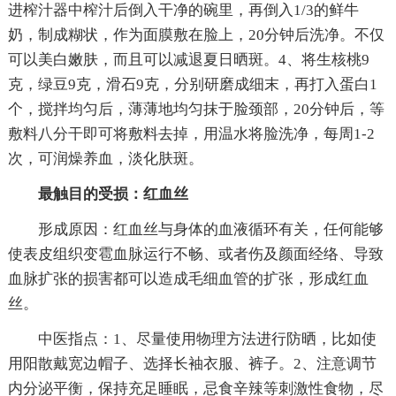
进榨汁器中榨汁后倒入干净的碗里，再倒入1/3的鲜牛
奶，制成糊状，作为面膜敷在脸上，20分钟后洗净。不仅
可以美白嫩肤，而且可以减退夏日晒斑。4、将生核桃9
克，绿豆9克，滑石9克，分别研磨成细末，再打入蛋白1
个，搅拌均匀后，薄薄地均匀抹于脸颈部，20分钟后，等
敷料八分干即可将敷料去掉，用温水将脸洗净，每周1-2
次，可润燥养血，淡化肤斑。
最触目的受损：红血丝
形成原因：红血丝与身体的血液循环有关，任何能够
使表皮组织变雹血脉运行不畅、或者伤及颜面经络、导致
血脉扩张的损害都可以造成毛细血管的扩张，形成红血
丝。
中医指点：1、尽量使用物理方法进行防晒，比如使
用阳散戴宽边帽子、选择长袖衣服、裤子。2、注意调节
内分泌平衡，保持充足睡眠，忌食辛辣等刺激性食物，尽