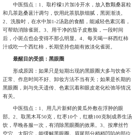
中医指点：1、取柠檬1片加冷开水，放入数颗桑葚粒
和几茶匙桑葚汁调匀，饮用此茶肌肤细腻，黑斑渐淡。
2、洗脸时，在水中加1-2汤匙的食醋，能减轻色素沉着，
可帮助消除雀斑。3、用干净的茄子皮敷脸，一段时间
后，小斑点也会变得不那么明显。4、每天喝一杯西红柿
汁或吃一个西红柿，长期坚持也能有效淡化雀斑。
最醒目的受损：黑眼圈
形成原因：如果只是短期出现的黑眼圈大多与饮食不
正常、作息时间不好、卸妆方法不当有关；如果是长期的
黑眼圈，则与先天遗传、色素沉着和眼皮老化松弛等情况
有关。
中医指点：1、用几片新鲜的黄瓜外敷在浮肿的眼
部。2、取黑木耳50克，红枣10个，红糖100克制成养生汤
饮，早晚各服一次，有消除黑眼圈的效果。3、按摩丝竹
空穴、太阳穴，能缓解黑眼圈。眉尾部分稍稍凹陷的部位