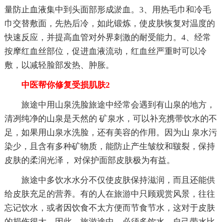
量防止血液集中到头面部形成淤血。3、用热毛巾和冷毛
巾交替敷面，先热后冷，如此锻炼，使皮肤恢复对温度的
快速反应，并提高血管对外界刺激的耐受能力。4、经常
按摩红血丝部位，促进血液流动，红血丝严重时可以冷
敷，以减轻脸部发热、肿胀。
中医帮你修复受损肌肤2
旅途中用山泉洗脸旅途中经常会遇到有山泉的地方，
清冽纯净的山泉是天然的 矿泉水，可以补充携带饮水的不
足，如果用山泉水洗脸，还有美容的作用。因为山 泉水污
染少，且含有多种矿物质，能防止产生皱纹和皲裂，保持
皮肤的柔润光泽， 对保护面部皮肤极为有益。
旅途中多饮水水分不仅使皮肤保持滋润，而且还能供
给皮肤充足的营养。有的人在旅游中只顾观赏风景，往往
忘记饮水，或者因饮食不太方便而节食节水，这对于皮肤
的损伤很大。因此，旅游途中，必须多饮水。自己带水比