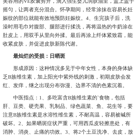
美容用的VE胶囊剪开，滴入强生婴儿润肤油里，盖上盖子
摇匀，让两者充分混合。怀孕期间，经常涂抹在容易长妊
娠纹的部位就能有效地预防妊娠纹。4、生完孩子后，洗
澡时用毛巾对腹部、腿部进行揉洗，再将温热的牛奶涂在
肚皮上，用双手从里向外揉。最后再涂上纤体紧致霜，能
收紧皮肤，并促进皮肤新陈代谢。
最灿烂的受损：日晒斑
形成原因：这种情况多见于中年女性，本身的身体缺
乏B族维生素，加上阳光中紫外线的刺激，初期皮肤会发
红、发痒，继之出现分布弥漫、边界不清的色素沉着。
中医指点：1、多吃富含B族维生素的`食物，包括
肝、豆类、硬壳果、乳制品、绿色蔬菜、鱼、花生等，要
注意B族维生素是水溶性维生素，不耐高温，容易被碱所
破坏。2、如果晒斑症状严重，可用西瓜皮轻擦患处，有
消肿、消炎、止痛的功效。3、将2个土豆洗净、去皮，放